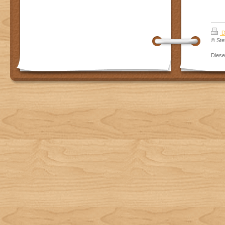
D
© Ste
Dies