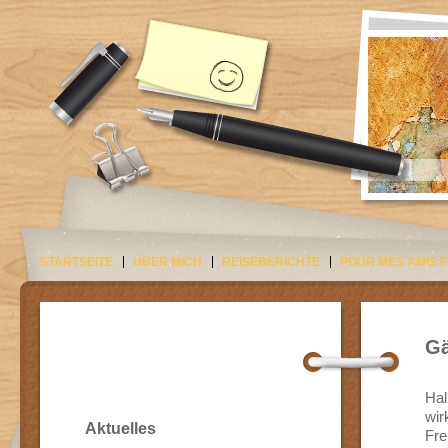
STARTSEITE
ÜBER MICH
REISEBERICHTE
POUR MES AMIS 
Gä
Hal
wir
Aktuelles
Fre