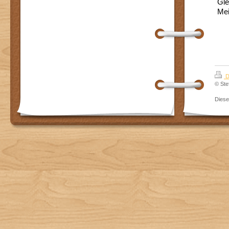
Gle
Mei
D
© Ste
Dies