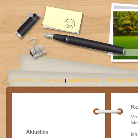
STARTSEITE
ÜBER MICH
REISEBERICHTE
POUR MES AMIS 
Ko
Ver
Ste
Aktuelles
Ich