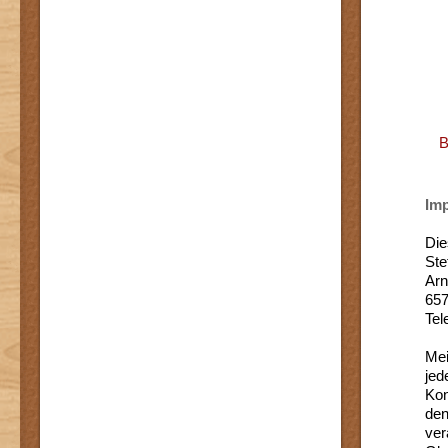
B
Im
Die
Ste
Ar
657
Tel
Mei
jed
Kon
den
ver