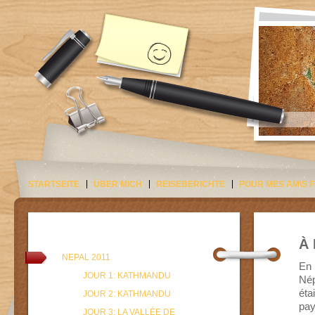
STARTSEITE
ÜBER MICH
REISEBERICHTE
POUR MES AMIS 
À
NEPAL 2011
En 
JOUR 1: KATHMANDU
Nép
éta
JOUR 2: KATHMANDU
pay
JOUR 3: LA VALLÉE DE