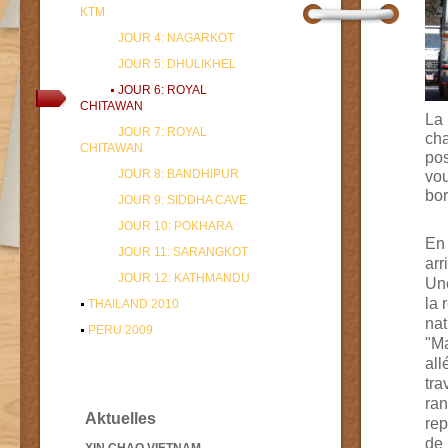
KTM
JOUR 4: NAGARKOT
JOUR 5: DHULIKHEL
JOUR 6: ROYAL
CHITAWAN
La 
JOUR 7: ROYAL
cha
CHITAWAN
pos
JOUR 8: BANDHIPUR
vou
bor
JOUR 9: SIDDHA CAVE
JOUR 10: POKHARA
En
JOUR 11: SARANGKOT
arr
JOUR 12: KATHMANDU
Une
la
THAILAND 2010
nat
PERU 2009
"
M
all
tra
ra
Aktuelles
re
de 