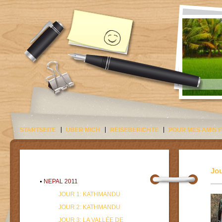
STARTSEITE
ÜBER MICH
REISEBERICHTE
POUR MES AMIS 
Jou
NEPAL 2011
JOUR 1: KATHMANDU
JOUR 2: KATHMANDU
JOUR 3: LA VALLÉE DE