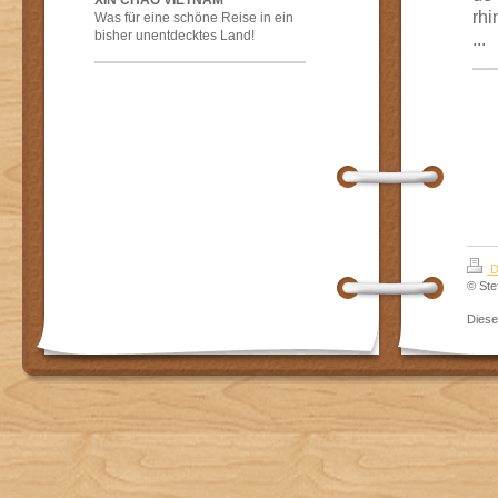
XIN CHAO VIETNAM
rhi
Was für eine schöne Reise in ein
bisher unentdecktes Land!
...
D
© Ste
Dies