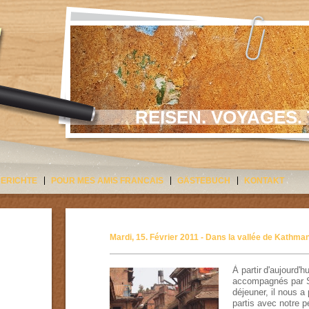
REISEN. VOYAGES. 
BERICHTE
POUR MES AMIS FRANCAIS
GÄSTEBUCH
KONTAKT
Mardi, 15. Février 2011 - Dans la vallée de Kathma
À partir
d'aujourd'hu
accompagnés
par
déjeuner
,
il
nous a 
partis
avec
notre
p