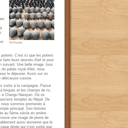
hez
à
i,
ur
Tol Kumal
 poterie
.
C’est ici que les potiers
r faire
leurs
œuvres
d'art et pour
n suivant
.
Une
belle image
,
tous
s
du palais
royal
d'été
, nous
pour
le déjeuner
.
Assis
sur
un
 délicieuse cuisine
.
 sortis
à la
campagne
.
Passé
 à briques
et les champs de
riz,
 à
Changu
Narayan
.
Où se
 anciens
temples
du Népal
.
De
 nous sommes promenés
à
emple
principal
.
Son
histoire
te au 5ème
siècle
en arrière.
trouve
une
image
de pierre de
bablement
aussi
ancienne que le
coque
dorée
qui n’est sortie
que