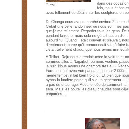
dans des occasion
Changu
fois
,
nous étions
é
avec tellement de
détails sur
les sculptures en bo
De
Changu
nous avons marché
environ 2
heures à
C'était une
belle randonnée
,
où
nous sommes pas
que j'aime
tellement
.
Regarder tous les gens
.
De t
pendant la route
,
mais cela ne gênait
aucun
d'ent
aujourd'hui
. Quand i
l
était
couvert
et pleuvait
,
nou
directement
,
parce qu’il commencait vite à faire fr
c'était tellement
chaud,
que
nous avons immédia
À
Telkot,
Raju
nous
attendait
avec
la
voiture
et
no
sommes allés à
Nagarkot
, où nous voulons passe
la nuit.
Nous avons une
chambre
très au «
Nagark
Farmhouse »
avec vue
panoramique sur
2.000m
.
même temps
,
il
fait bien froid
ici
. Et bien que n
ou
ayons
la lumière
parce qu'il
y a un
générateur
–
il
a pas de
chauffage
.
Aucune
idée de comment
la 
sera
.
Mais
les bouteilles d’eau chaudes
sont
déjà
préparées…