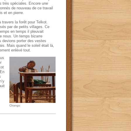
s
très
spéciales
.
Encore une
tonnés
de nouveau
de c
e travail
is
et
en pierre
.
 travers
la
forêt
pour
Telkot
.
sés par
de petits villages
.
Ce
emps en temps il pleuvait
re nous
. U
n temps
bizarre
s devions
porter
des vestes
ais
.
Mais quand
le soleil
était
là
,
tement
enlèvé
tout
.
us
r
ot
En
s
 n’y
nuit
Changu