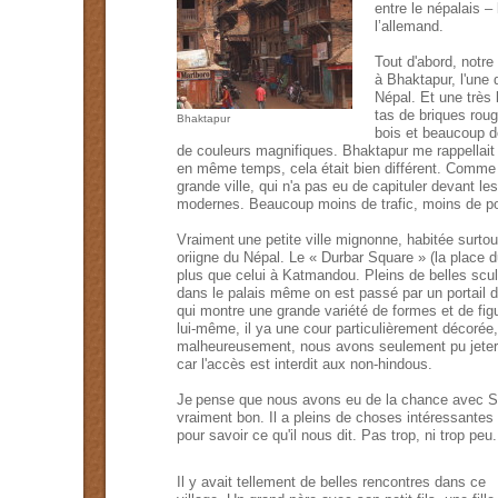
entre le n
épalais
–
l
l’
allemand
.
Tout d'abord, notre
à
Bhaktapur
,
l'une 
Népal
.
Et
une
très 
tas de briques rou
Bhaktapur
bois et beaucoup d
de couleurs
magnifiques
.
Bhaktapur
me rappellai
en même temps, cela était bien différen
t
. Comme u
grande ville,
qui n'a pas
eu
de capituler devant
le
modernes
.
Beaucoup moins de trafic
, moins
de po
Vraiment
une petite ville mignonne, habitée surtou
oriigne du Népal. Le
«
Durbar Square »
(
la place 
plus
que celui
à
Katmandou
.
Pleins
de belles scu
dans le
palais
même
on est passé par un portail 
qui montre
une
grande variété
de
formes
et de
fig
lui-même
,
il ya une
cour
particulièrement
décorée
malheureusement
,
nous
avons seulement pu
jeter
car
l'accès
est interdit
aux
non
-
hindous.
Je
pense que
nous
avons
eu de la chance
avec
S
vraiment
bon
.
Il
a pleins de choses intéressantes 
pour savoir
ce
qu'il
nous
dit
.
Pas
trop
, ni trop peu
Il y avait
tellement
de belles rencontres
dans ce