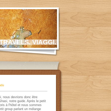
TRAVELS. VIAGGI.
ndu
i
,
nous devrions
donc être
Shasi
, notre
guide
.
Après le petit
pris
à
l'
hôtel
et nous sommes
etit group
parlant un mélange