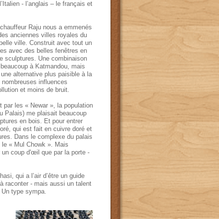
’
Ita
lien
- l’anglais
–
le
français
et
chauffeur
Raju
nous a emmenés
des
anciennes
villes royales du
belle ville
.
Construit
avec
tout un
ges avec
des
belles fenêtres en
e sculptures
.
Une
combinaison
t beaucoup à
Katmandou
, mais
ne alternative plus paisible à la
s nombreuses influences
llution
et moins
de bruit
.
t par les « Newar », la population
du Palais)
me plaisait
beaucoup
lptures en bois
.
Et pour entrer
doré
,
qui est
fait
en
cuivre
doré
et
ures
.
Dans
le complexe
du palais
,
le
«
Mul
Chowk »
.
Mais
un coup d'œil
que
par la
porte
-
hasi, qui a l’air d’être
un guide
à raconter
-
mais
aussi
un talent
.
Un type sympa
.