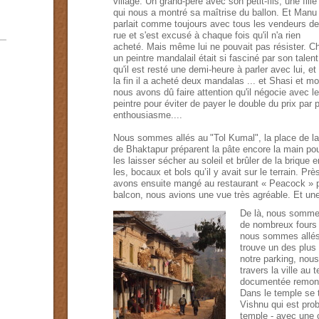
village
.
Un
grand-père
avec
son
petit-fils
,
une fille
qui
nous a montré
sa
maîtrise du ballon
.
Et
Manu
parlait
comme toujours
avec
tous les
vendeurs de
rue
et
s'est excusé
à chaque fois
qu'il
n'a
rien
acheté
.
Mais même
lui
ne pouvait pas
résister
.
C
un peintre
mandala
il était
si
fasciné
par
son talent
qu'il
est
resté
une demi-
heure à parler
avec
lui
,
et
la fin
il
a acheté deux
mandalas
...
et
Shasi et mo
nous avons dû
faire attention
qu'il négocie
avec
le
peintre
pour éviter
de payer
le double du prix
par
p
enthousiasme....
Nous sommes allés au
"
Tol
Kumal
",
la
place de la
de
Bhaktapur
préparent la pâte
encore
la main
pou
les laisser sécher au
soleil et
brûler
de la brique e
les
,
bocaux et
bols
qu’il y avait
sur
le terrain
.
Prè
avons ensuite
mangé au
restaurant
«
Peacock »
balcon
,
nous avions une
vue
très agréable
.
Et
une
De là,
nous sommes
de nombreux
fours
nous sommes allés
trouve
un des
plus
notre
parking
,
nous
travers la
ville
au t
documentée
remon
Dans le
temple
se 
Vishnu
qui est
pro
temple -
avec une