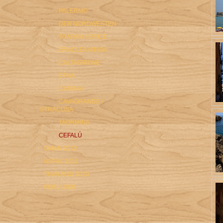
PALERMO
DER NORDWESTEN
TRÁPANI / ERICE
ERACLEA MINOA
CALTAGIRONE
ETNA
CATANIA
CAVAGRANDE /
SYRACUSA
TAORMINA
CEFALÚ
OMAN 2012
NEPAL 2011
THAILAND 2010
PERU 2009