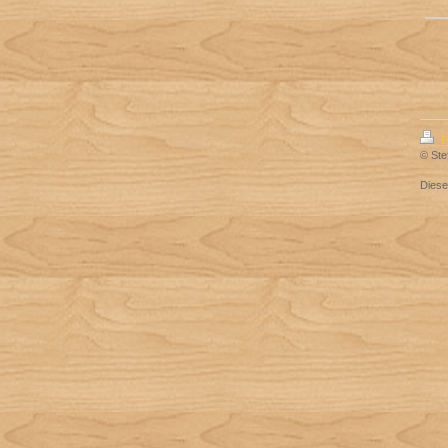
D
© Ste
Dies