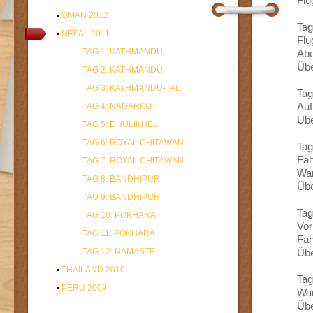
Flu
OMAN 2012
Tag
NEPAL 2011
Flu
TAG 1: KATHMANDU
Abe
Übe
TAG 2: KATHMANDU
TAG 3: KATHMANDU-TAL
Tag
TAG 4: NAGARKOT
Auf
Übe
TAG 5: DHULIKHEL
TAG 6: ROYAL CHITAWAN
Tag
Fah
TAG 7: ROYAL CHITAWAN
Wan
TAG 8: BANDHIPUR
Übe
TAG 9: BANDHIPUR
Tag
TAG 10: POKHARA
Vor
TAG 11: POKHARA
Fah
TAG 12: NAMASTE
Übe
THAILAND 2010
Tag
PERU 2009
Wan
Übe