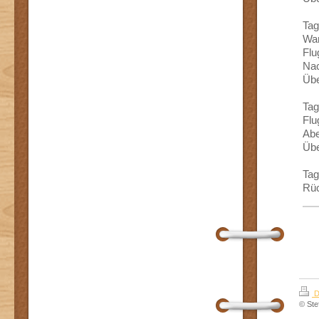
Tag
Wan
Flu
Nac
Übe
Tag
Flu
Abe
Übe
Tag
Rüc
D
© Ste