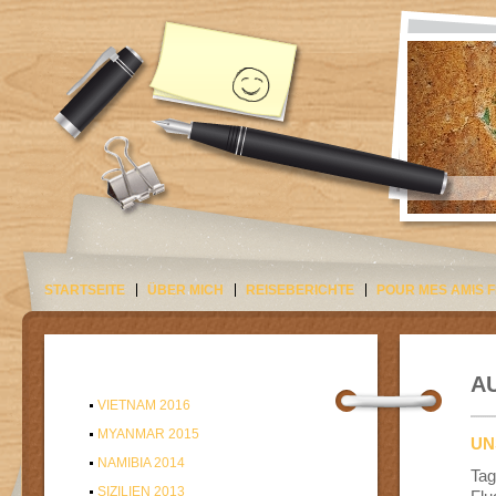
STARTSEITE
ÜBER MICH
REISEBERICHTE
POUR MES AMIS 
A
VIETNAM 2016
MYANMAR 2015
UN
NAMIBIA 2014
Tag
SIZILIEN 2013