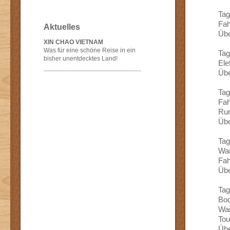
Tag
Fah
Aktuelles
Übe
XIN CHAO VIETNAM
Was für eine schöne Reise in ein
Tag
bisher unentdecktes Land!
Ele
Übe
Tag
Fah
Run
Übe
Tag
Wan
Fah
Übe
Tag
Boo
Wan
Tou
Übe