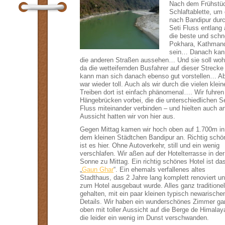
Nach dem Frühstüc
Schlaftablette, um
nach Bandipur durc
Seti Fluss entlang 
die beste und schn
Pokhara, Kathman
sein… Danach kann 
die anderen Straßen aussehen… Und sie soll wohl 
da die wetteifernden Busfahrer auf dieser Streck
kann man sich danach ebenso gut vorstellen… Abe
war wieder toll. Auch als wir durch die vielen kle
Treiben dort ist einfach phänomenal…. Wir fuhren 
Hängebrücken vorbei, die die unterschiedlichen 
Fluss miteinander verbinden – und hielten auch a
Aussicht hatten wir von hier aus.
Gegen Mittag kamen wir hoch oben auf 1.700m in
dem kleinen Städtchen Bandipur an. Richtig schö
ist es hier. Ohne Autoverkehr, still und ein wenig
verschlafen. Wir aßen auf der Hotelterrasse in der
Sonne zu Mittag. Ein richtig schönes Hotel ist da
„
Gaun Ghar
“. Ein ehemals verfallenes altes
Stadthaus, das 2 Jahre lang komplett renoviert u
zum Hotel ausgebaut wurde. Alles ganz traditionel
gehalten, mit ein paar kleinen typisch newarische
Details. Wir haben ein wunderschönes Zimmer ga
oben mit toller Aussicht auf die Berge de Himalay
die leider ein wenig im Dunst verschwanden.