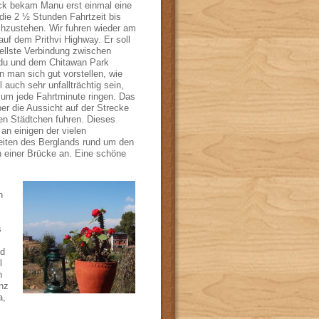
k bekam Manu erst einmal eine
 die 2 ½ Stunden Fahrtzeit bis
hzustehen. Wir fuhren wieder am
auf dem Prithvi Highway. Er soll
ellste Verbindung zwischen
du und dem Chitawan Park
man sich gut vorstellen, wie
auch sehr unfallträchtig sein,
e um jede Fahrtminute ringen. Das
r die Aussicht auf der Strecke
inen Städtchen fuhren. Dieses
an einigen der vielen
Seiten des Berglands rund um den
n einer Brücke an. Eine schöne
n
s
nd
l
n
nz
a,