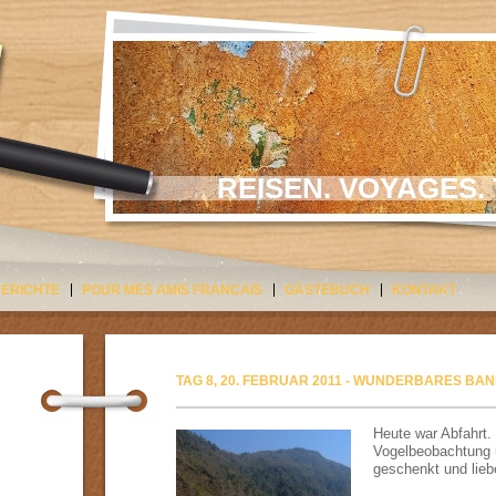
REISEN. VOYAGES. 
BERICHTE
POUR MES AMIS FRANCAIS
GÄSTEBUCH
KONTAKT
TAG 8, 20. FEBRUAR 2011 - WUNDERBARES BA
Heute war Abfahrt.
Vogelbeobachtung 
geschenkt und lieb