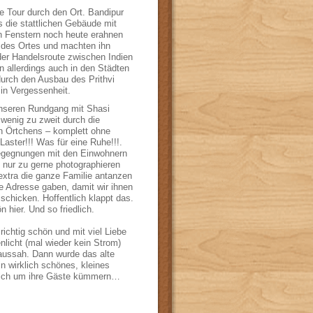
 Tour durch den Ort. Bandipur
 die stattlichen Gebäude mit
n Fenstern noch heute erahnen
e des Ortes und machten ihn
der Handelsroute zwischen Indien
n allerdings auch in den Städten
durch den Ausbau des Prithvi
in Vergessenheit.
nseren Rundgang mit Shasi
 wenig zu zweit durch die
n Örtchens – komplett ohne
aster!!! Was für eine Ruhe!!!.
Begegnungen mit den Einwohnern
h nur zu gerne photographieren
 extra die ganze Familie antanzen
re Adresse gaben, damit wir ihnen
schicken. Hoffentlich klappt das.
n hier. Und so friedlich.
richtig schön und mit viel Liebe
nlicht (mal wieder kein Strom)
aussah. Dann wurde das alte
n wirklich schönes, kleines
 sich um ihre Gäste kümmern…