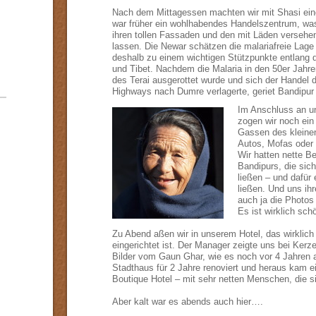
Nach dem Mittagessen machten wir mit Shasi eine
war früher ein wohlhabendes Handelszentrum, was
ihren tollen Fassaden und den mit Läden versehe
lassen. Die Newar schätzen die malariafreie Lag
deshalb zu einem wichtigen Stützpunkte entlang 
und Tibet. Nachdem die Malaria in den 50er Jahre
des Terai ausgerottet wurde und sich der Handel 
Highways nach Dumre verlagerte, geriet Bandipur 
Im Anschluss an u
zogen wir noch ein
Gassen des kleine
Autos, Mofas oder L
Wir hatten nette 
Bandipurs, die sic
ließen – und dafür
ließen. Und uns ih
auch ja die Photos 
Es ist wirklich schö
Zu Abend aßen wir in unserem Hotel, das wirklich 
eingerichtet ist. Der Manager zeigte uns bei Kerze
Bilder vom Gaun Ghar, wie es noch vor 4 Jahren 
Stadthaus für 2 Jahre renoviert und heraus kam ei
Boutique Hotel – mit sehr netten Menschen, die
Aber kalt war es abends auch hier….