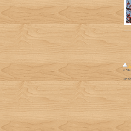
D
© Ste
Dies