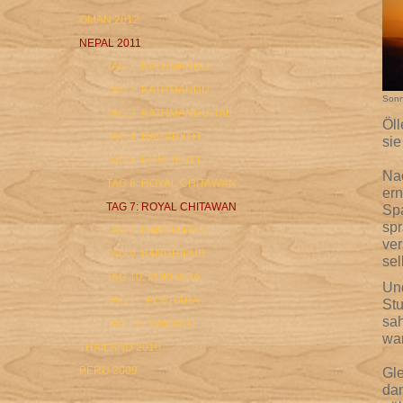
OMAN 2012
NEPAL 2011
TAG 1: KATHMANDU
TAG 2: KATHMANDU
Son
TAG 3: KATHMANDU-TAL
Öll
TAG 4: NAGARKOT
si
TAG 5: DHULIKHEL
Nac
TAG 6: ROYAL CHITAWAN
ern
TAG 7: ROYAL CHITAWAN
Spa
spr
TAG 8: BANDHIPUR
ver
TAG 9: BANDHIPUR
sel
TAG 10: POKHARA
Und
TAG 11: POKHARA
Stu
sah
TAG 12: NAMASTE
war
THAILAND 2010
PERU 2009
Gle
dan