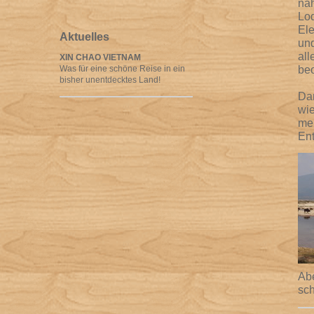
näh
Lod
Ele
Aktuelles
und
all
XIN CHAO VIETNAM
be
Was für eine schöne Reise in ein
bisher unentdecktes Land!
Dan
wie
mei
Ent
Ab
sch