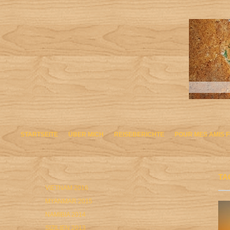
STARTSEITE
ÜBER MICH
REISEBERICHTE
POUR MES AMIS 
TA
VIETNAM 2016
MYANMAR 2015
NAMIBIA 2014
SIZILIEN 2013