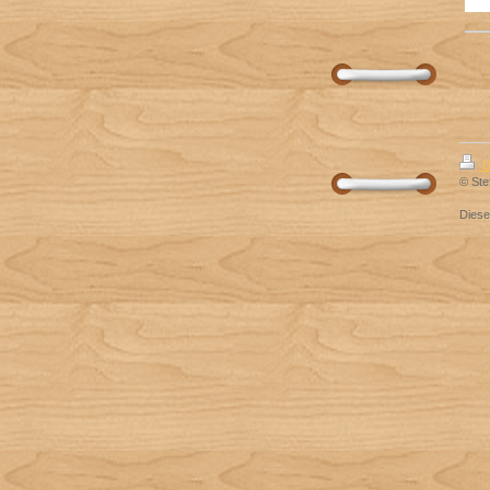
D
© Ste
Dies