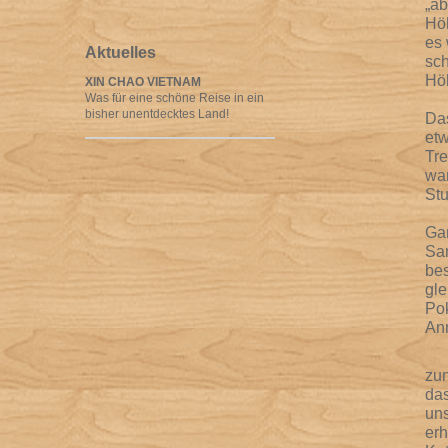
„ab
Höh
es 
Aktuelles
sch
Hö
XIN CHAO VIETNAM
Was für eine schöne Reise in ein
bisher unentdecktes Land!
Das
etw
Tre
war
Stu
Gan
Sam
bes
gle
Pok
Ann
zun
das
uns
erh