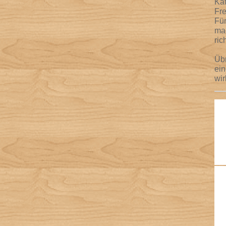
Kat
Fre
Für
mac
ric
Übr
ein
wi