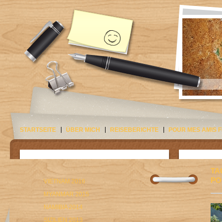
STARTSEITE
ÜBER MICH
REISEBERICHTE
POUR MES AMIS 
TA
PO
VIETNAM 2016
MYANMAR 2015
NAMIBIA 2014
SIZILIEN 2013