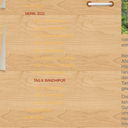
OMAN 2012
NEPAL 2011
TAG 1: KATHMANDU
TAG 2: KATHMANDU
TAG 3: KATHMANDU-TAL
rut
TAG 4: NAGARKOT
wir
TAG 5: DHULIKHEL
Ino
TAG 6: ROYAL CHITAWAN
Ahn
TAG 7: ROYAL CHITAWAN
Höh
lan
TAG 8: BANDHIPUR
den
TAG 9: BANDHIPUR
Tas
ge
TAG 10: POKHARA
TAG 11: POKHARA
Die
kei
TAG 12: NAMASTE
Gut
THAILAND 2010
uns
PERU 2009
mus
hin