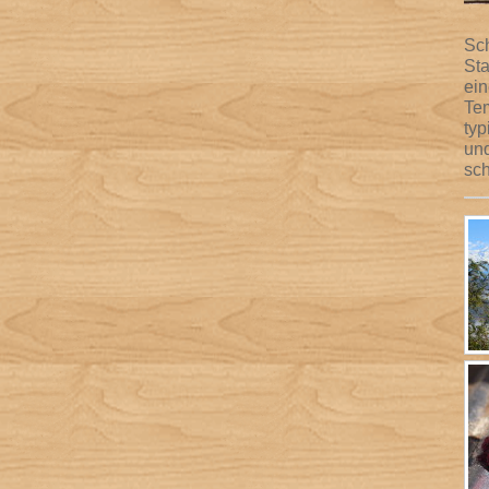
Sch
Sta
ei
Tem
typ
und
sch