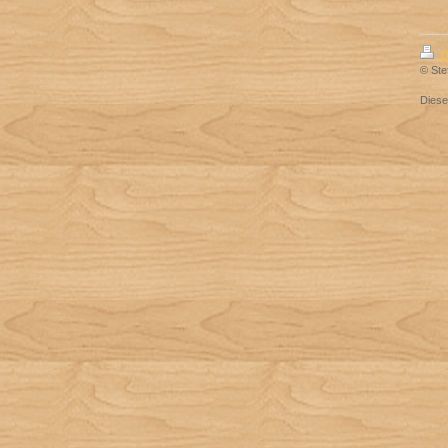
D
© Ste
Dies