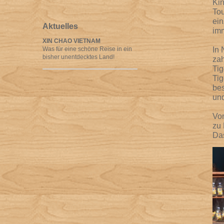
Kin
Tou
ein
Aktuelles
imm
XIN CHAO VIETNAM
In 
Was für eine schöne Reise in ein
bisher unentdecktes Land!
zah
Tig
Tig
bes
und
Vom
zu 
Da