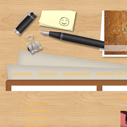
STARTSEITE
ÜBER MICH
REISEBERICHTE
POUR MES AMIS 
TA
VIETNAM 2016
MYANMAR 2015
NAMIBIA 2014
SIZILIEN 2013