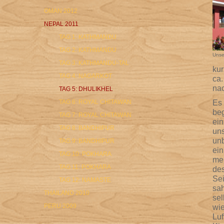
OMAN 2012
NEPAL 2011
TAG 1: KATHMANDU
TAG 2: KATHMANDU
Unse
TAG 3: KATHMANDU-TAL
kur
TAG 4: NAGARKOT
ca
nac
TAG 5: DHULIKHEL
Es 
TAG 6: ROYAL CHITAWAN
be
TAG 7: ROYAL CHITAWAN
ein
TAG 8: BANDHIPUR
un
unb
TAG 9: BANDHIPUR
ein
TAG 10: POKHARA
meh
TAG 11: POKHARA
des
Sei
TAG 12: NAMASTE
sah
THAILAND 2010
sel
PERU 2009
wie
Luf