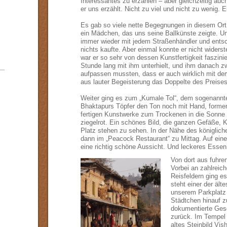
Interessantes zu erzählen – aber gleichzeitig au
er uns erzählt. Nicht zu viel und nicht zu wenig. E
Es gab so viele nette Begegnungen in diesem Ort
ein Mädchen, das uns seine Ballkünste zeigte. Un
immer wieder mit jedem Straßenhändler und entsc
nichts kaufte. Aber einmal konnte er nicht wider
war er so sehr von dessen Kunstfertigkeit faszinie
Stunde lang mit ihm unterhielt, und ihm danach 
aufpassen mussten, dass er auch wirklich mit de
aus lauter Begeisterung das Doppelte des Preise
Weiter ging es zum „Kumale Tol“, dem sogenannte
Bhaktapurs Töpfer den Ton noch mit Hand, formen 
fertigen Kunstwerke zum Trockenen in die Sonne
ziegelrot. Ein schönes Bild, die ganzen Gefäße, 
Platz stehen zu sehen. In der Nähe des königlic
dann im „Peacock Restaurant“ zu Mittag. Auf eine
eine richtig schöne Aussicht. Und leckeres Essen
Von dort aus fuhren
Vorbei an zahlreic
Reisfeldern ging e
steht einer der äl
unserem Parkplatz 
Städtchen hinauf 
dokumentierte Gesc
zurück. Im Tempel 
altes Steinbild Vis