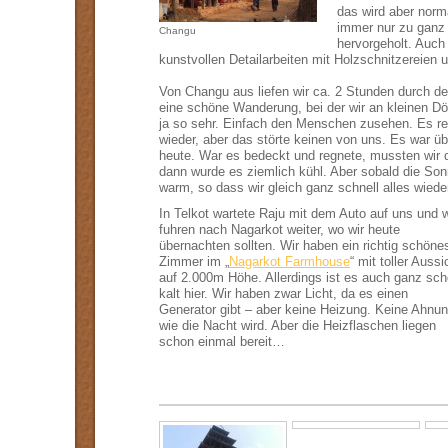
das wird aber norm
immer nur zu ganz
Changu
hervorgeholt. Auch 
kunstvollen Detailarbeiten mit Holzschnitzereien 
Von Changu aus liefen wir ca. 2 Stunden durch d
eine schöne Wanderung, bei der wir an kleinen D
ja so sehr. Einfach den Menschen zusehen. Es r
wieder, aber das störte keinen von uns. Es war ü
heute. War es bedeckt und regnete, mussten wir 
dann wurde es ziemlich kühl. Aber sobald die Sonn
warm, so dass wir gleich ganz schnell alles wied
In Telkot wartete Raju mit dem Auto auf uns und w
fuhren nach Nagarkot weiter, wo wir heute
übernachten sollten. Wir haben ein richtig schöne
Zimmer im „
Nagarkot Farmhouse
“ mit toller Aussi
auf 2.000m Höhe. Allerdings ist es auch ganz sc
kalt hier. Wir haben zwar Licht, da es einen
Generator gibt – aber keine Heizung. Keine Ahnun
wie die Nacht wird. Aber die Heizflaschen liegen
schon einmal bereit…