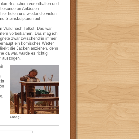
alen Besuchern vorenthalten und
 besonderen Anlässen
hier fielen uns wieder die vielen
und Steinskulpturen auf.
en Wald nach Telkot. Das war
örfern vorbeikamen. Das mag ich
egnete zwar zwischendrin immer
berhaupt ein komisches Wetter
direkt die Jacken anziehen, denn
e da war, wurde es richtig
er auszogen.
ir
s
cht
hön
g,
Changu