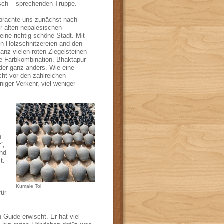
sch – sprechenden Truppe.
 brachte uns zunächst nach
er alten nepalesischen
eine richtig schöne Stadt. Mit
n Holzschnitzereien and den
anz vielen roten Ziegelsteinen
e Farbkombination. Bhaktapur
der ganz anders. Wie eine
icht vor den zahlreichen
iger Verkehr, viel weniger
n
“,
und
t.
s
Kumale Tol
für
n Guide erwischt. Er hat viel