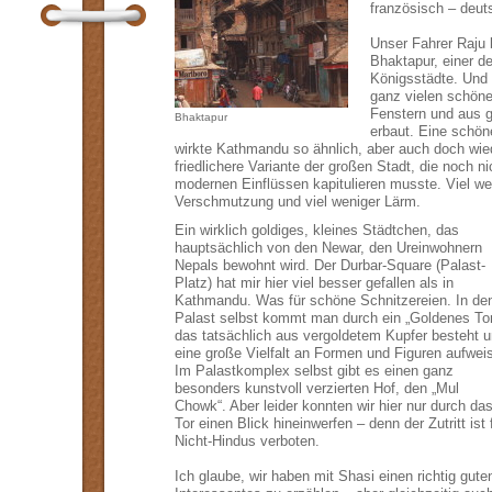
französisch – deut
Unser Fahrer Raju
Bhaktapur, einer d
Königsstädte. Und 
ganz vielen schöne
Fenstern und aus g
Bhaktapur
erbaut. Eine schön
wirkte Kathmandu so ähnlich, aber auch doch wie
friedlichere Variante der großen Stadt, die noch n
modernen Einflüssen kapitulieren musste. Viel wen
Verschmutzung und viel weniger Lärm.
Ein wirklich goldiges, kleines Städtchen, das
hauptsächlich von den Newar, den Ureinwohnern
Nepals bewohnt wird. Der Durbar-Square (Palast-
Platz) hat mir hier viel besser gefallen als in
Kathmandu. Was für schöne Schnitzereien. In de
Palast selbst kommt man durch ein „Goldenes Tor
das tatsächlich aus vergoldetem Kupfer besteht 
eine große Vielfalt an Formen und Figuren aufweis
Im Palastkomplex selbst gibt es einen ganz
besonders kunstvoll verzierten Hof, den „Mul
Chowk“. Aber leider konnten wir hier nur durch da
Tor einen Blick hineinwerfen – denn der Zutritt ist 
Nicht-Hindus verboten.
Ich glaube, wir haben mit Shasi einen richtig gute