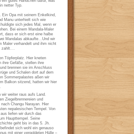
ch ein gutes Händchen dafür, was
in netter Typ.
. Ein Opa mit seinem Enkelkind,
d Manu unterhielt sich wie
huldigte sich jedes Mal, wenn er
stehen. Bei einem Mandala-Maler
rt, dass er sich erst eine halbe
zwei Mandalas abkaufte…Und wir
m Maler verhandelt und ihm nicht
s zahlt….
n Töpferplatz. Hier kneten
ihre Gefäße, stellen ihre
 und brennen sie im Anschluss
Krüge und Schalen dort auf dem
hen Sommerpalastes aßen wir
m Balkon sitzend, hatten wir hier
.
 wir weiter raus aufs Land.
hen Ziegelbrennereien und
s nach Changu Narayan. Hier
testen nepalesischen Tempel. Von
aus liefen wir durch das
zum Haupttempel. Seine
hichte geht bis in das 5. Jh.
befindet sich wohl ein genauso
hnus mit einer vergoldeten Hülle –