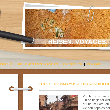
REISEN. VOYAGES. 
BERICHTE
POUR MES AMIS FRANCAIS
GÄSTEBUCH
KONTAKT
TAG 3, 15. FEBRUAR 2011 - UNTERWEGS IM KA
Von heute an sollt
Guide begleitet we
er uns im Hotel ab 
kleinen nepalesisch