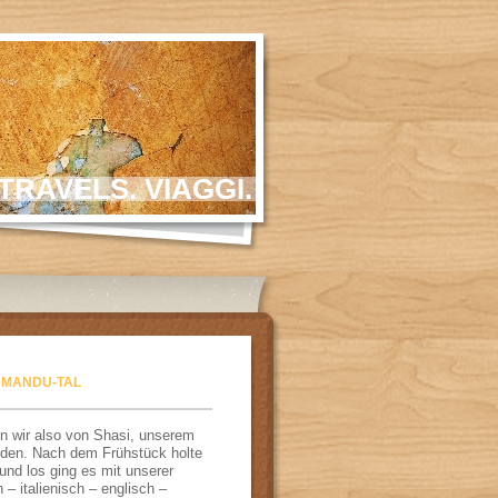
TRAVELS. VIAGGI.
THMANDU-TAL
en wir also von Shasi, unserem
rden. Nach dem Frühstück holte
und los ging es mit unserer
 – italienisch – englisch –