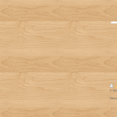
D
© Ste
Dies