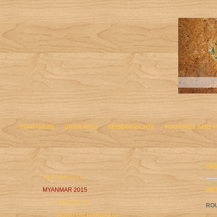
STARTSEITE
ÜBER MICH
REISEBERICHTE
POUR MES AMIS 
TAG
VIETNAM 2016
MYANMAR 2015
WET
MANDALAY
ROU
RUND UM MANDALAY