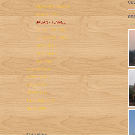
ÜB
WEG NACH BAGAN
BAGAN - CITY
BE
BAGAN - TEMPEL
KALAW TREKKING I
KALAW TREKKING II
INLE LAKE I
INLE LAKE II
NGAPALI
NAMIBIA 2014
SIZILIEN 2013
OMAN 2012
NEPAL 2011
THAILAND 2010
PERU 2009