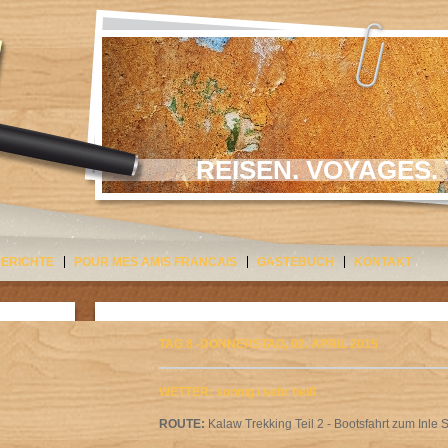
REISEN. VOYAGES. 
BERICHTE
POUR MES AMIS FRANCAIS
GÄSTEBUCH
KONTAKT
TAG 8 -DONNERSTAG, 02. APRIL 2015
WETTER: sonnig / sehr heiß
ROUTE:
Kalaw Trekking Teil 2 - Bootsfahrt zum Inle 