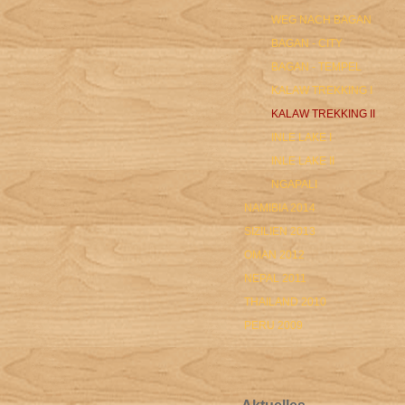
WEG NACH BAGAN
BAGAN - CITY
BAGAN - TEMPEL
KALAW TREKKING I
KALAW TREKKING II
INLE LAKE I
INLE LAKE II
NGAPALI
NAMIBIA 2014
SIZILIEN 2013
OMAN 2012
NEPAL 2011
THAILAND 2010
PERU 2009