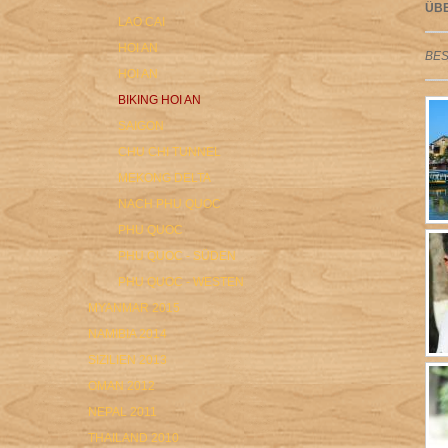
ÜB
LAO CAI
HOI AN
BE
HOI AN
BIKING HOI AN
SAIGON
CHU CHI TUNNEL
MEKONG DELTA
NACH PHU QUOC
PHU QUOC
PHU QUOC - SÜDEN
PHU QUOC - WESTEN
MYANMAR 2015
NAMIBIA 2014
SIZILIEN 2013
OMAN 2012
NEPAL 2011
THAILAND 2010