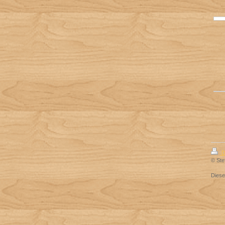
D
© Ste
Dies