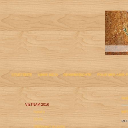
STARTSEITE
ÜBER MICH
REISEBERICHTE
POUR MES AMIS 
TAG
VIETNAM 2016
HANOI
WET
SA PA
ROU
TREKKING IN SAPA