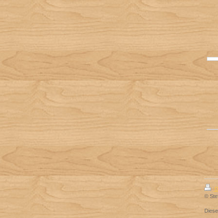
D
© Ste
Dies