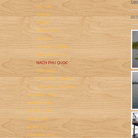
ÜB
LAO CAI
HOI AN
BE
HOI AN
BIKING HOI AN
SAIGON
CHU CHI TUNNEL
MEKONG DELTA
NACH PHU QUOC
PHU QUOC
PHU QUOC - SÜDEN
PHU QUOC - WESTEN
MYANMAR 2015
NAMIBIA 2014
SIZILIEN 2013
OMAN 2012
NEPAL 2011
THAILAND 2010