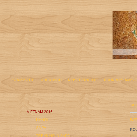
STARTSEITE
ÜBER MICH
REISEBERICHTE
POUR MES AMIS 
TAG
VIETNAM 2016
HANOI
WET
SA PA
ROU
TREKKING IN SAPA