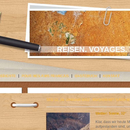
REISEN. VOYAGES. 
BERICHTE
POUR MES AMIS FRANCAIS
GÄSTEBUCH
KONTAKT
TAG 12, 16. JANUAR 2012 - RÜCKFAHRT NACH 
Wetter: Sonne, 32°
Klar, dass wir heute
aufgestanden sind, u