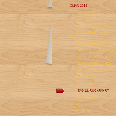
OMAN 2012
TAG 1: ANREISE
TAG 2: MUSKAT
TAG 3: BATINAH EBENE
TAG 4: FAHRT NACH
NIZWA
TAG 5: JABEL SHAMS
TAG 6: JABEL AL AKDHAR
TAG 7: WAHIBA SANDS
TAG 8: WAHIBA SANDS
TAG 9: AN DIE OSTKÜSTE
TAG 10: SUR
TAG 11: JA'ALAN
TAG 12: RÜCKFAHRT
TAG 13: DER LETZTE TAG
NEPAL 2011
THAILAND 2010