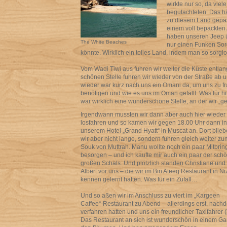
wirkte nur so, da vie
begutachteten. Das hä
zu diesem Land gepas
einem voll bepackten
haben unseren Jeep üb
The White Beaches
nur einen Funken Sor
könnte. Wirklich ein tolles Land, indem man so sorglo
Vom Wadi Tiwi aus fuhren wir weiter die Küste entla
schönen Stelle fuhren wir wieder von der Straße ab u
wieder war kurz nach uns ein Omani da, um uns zu fra
benötigen und wie es uns im Oman gefällt. Was für hi
war wirklich eine wunderschöne Stelle, an der wir „ge
Irgendwann mussten wir dann aber auch hier wieder
losfahren und so kamen wir gegen 18.00 Uhr dann in
unserem Hotel „Grand Hyatt“ in Muscat an. Dort blie
wir aber nicht lange, sondern fuhren gleich weiter zu
Souk von Muttrah. Manu wollte noch ein paar Mitbrin
besorgen – und ich kaufte mir auch ein paar der sch
großen Schals. Und plötzlich standen Christiane und
Albert vor uns – die wir im Bin Ateeq Restaurant in N
kennen gelernt hatten. Was für ein Zufall…
Und so aßen wir im Anschluss zu viert im „Kargeen
Caffee“-Restaurant zu Abend – allerdings erst, nach
verfahren hatten und uns ein freundlicher Taxifahrer (
Das Restaurant an sich ist wunderschön in einem Gart