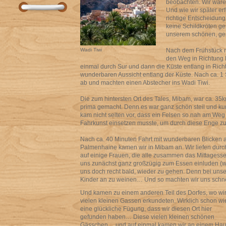
beobachten. Wir ware
Und wie wir später er
richtige Entscheidun
keine Schildkröten ges
unserem schönen, gem
Wadi Tiwi
Nach dem Frühstück m
den Weg in Richtung 
einmal durch Sur und dann die Küste entlang in Rich
wunderbaren Aussicht entlang der Küste. Nach ca. 1 
ab und machten einen Abstecher ins Wadi Tiwi.
Die zum hintersten Ort des Tales, Mibam, war ca. 35
prima gemacht. Denn es war ganz schön steil und kur
kam nicht selten vor, dass ein Felsen so nah am We
Fahrkunst einsetzen musste, um durch diese Enge zu
Nach ca. 40 Minuten Fahrt mit wunderbaren Blicken a
Palmenhaine kamen wir in Mibam an. Wir liefen durc
auf einige Frauen, die alle zusammen das Mittagess
uns zunächst ganz großzügig zum Essen einluden (wi
uns doch recht bald, wieder zu gehen. Denn bei unse
Kinder an zu weinen… Und so machten wir uns schne
Und kamen zu einem anderen Teil des Dorfes, wo wir
vielen kleinen Gassen erkundeten. Wirklich schon wi
eine glückliche Fügung, dass wir diesen Ort hier
gefunden haben… Diese vielen kleinen schönen
Gässchen… und auf einmal kamen wir an einem Ha