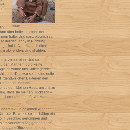
wir
h mit
Mibam
ßen
nn aber holte ich einen der
mmen hatte. Und ganz plötzlich sah
so lief der Teddy in Richtung
ng. Und ließ ihn danach nicht
 mir abwenden. Und strahlen.
ilie zu betreten. Und so
zu den Männern dort (keine
gleich wurde uns Kaffee gereicht –
ht damit. Das war solch eine nette
it irgendwelchen Bakterien den
 ein netter Moment.
r zu dem kleinen Haus, um uns zu
rig, dass sie meinen Rucksack –
 – durchstöberten. Bevor Manu
unserem Auto bekamen wir dann
chreck. Es wirkte so, als hätten ein
uto in Beschlag genommen und
ns am vorletzten Tag gerade noch
en uns zum Glück geirrt und es