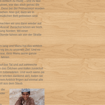
n einfach zu müde – und zu faul.
fuhren, war das auch genau die
g. Denn bei der Frühsession wurden
ehen. Also gut, dass wir in
ütlichen Bett geblieben sind.
achten wir uns dann wieder auf
Muscat. Zunächst fuhren wir noch
tung Norden. Mit einer
Stunde fuhren wir von der Straße
km lang und Manu hat das wirklich
vig bis zu unserem Ziel. Und es
g war, dass Manu seine ganze
 fahren.
uf das Tal und auf zahlreiche
h das Örtchen und trafen zunächst
en zubereiteten. Und auch wenn sie
r lehnten dankend ab!), baten sie
rem Anblick fingen auf einmal alle
ll aus dem Staub.
 die
eder
us