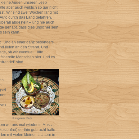
le kleine Augen unseren Jeep
tte aber auch wirklich so gar nicht
st. Wir sind zwei Wochen lang mit
 Auto durch das Land gefahren,
erall abgestellt – und nie auch
ge gehabt, dass dies unsicher sein
s sein kann.
ng. Und an einer ganz besonders
nd liefen an den Strand. Und
ge, ob wir eventuell Hilfe
lfsbereite Menschen hier. Und es
strandet“ sind.
ben
m
gsel
önen
izwa
Kargeen Café
dem wir uns mal wieder in Muscat
kostenfrei) dorthin gebracht hatte.
en mit vielen kleinen Lichtern in