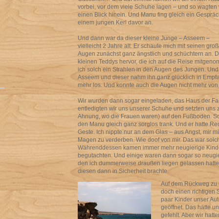
vorbei, vor dem viele Schuhe lagen – und so wagten 
einen Blick hinein. Und Manu fing gleich ein Gespräc
einem jungen Kerl davor an.
Und dann war da dieser kleine Junge – Asseem –
vielleicht 2 Jahre alt. Er schaute mich mit seinen gro
Augen zunächst ganz ängstlich und schüchtern an. Da
kleinen Teddys hervor, die ich auf die Reise mitgeno
ich solch ein Strahlen in den Augen des Jungen. Und 
Asseem und dieser nahm ihn ganz glücklich in Empfa
mehr los. Und konnte auch die Augen nicht mehr von
Wir wurden dann sogar eingeladen, das Haus der Fam
entledigten wir uns unserer Schuhe und setzten uns 
Ahnung, wo die Frauen waren) auf den Fußboden. So
den Manu gleich ganz sorglos trank. Und er hatte Rec
Geste. Ich nippte nur an dem Glas – aus Angst, mir m
Magen zu verderben. Wie doof von mir. Das war solch
Währenddessen kamen immer mehr neugierige Kinde
begutachten. Und einige waren dann sogar so neugie
den ich dummerweise draußen liegen gelassen hatte
diesen dann in Sicherheit brachte.
Auf dem Rückweg zu 
doch einen richtigen S
paar Kinder unser A
geöffnet. Das hätte u
gefehlt. Aber wir hatt