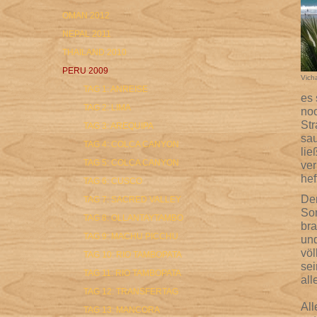
OMAN 2012
NEPAL 2011
THAILAND 2010
PERU 2009
Vich
TAG 1: ANREISE
es 
TAG 2: LIMA
no
Str
TAG 3: AREQUIPA
sau
TAG 4: COLCA CANYON
lie
TAG 5: COLCA CANYON
ver
hef
TAG 6: CUSCO
Den
TAG 7: SACRED VALLEY
So
TAG 8: OLLANTAYTAMBO
bra
TAG 9: MACHU PICCHU
und
völ
TAG 10: RIO TAMBOPATA
sei
TAG 11: RIO TAMBOPATA
all
TAG 12: TRANSFERTAG
All
TAG 13: MANCORA