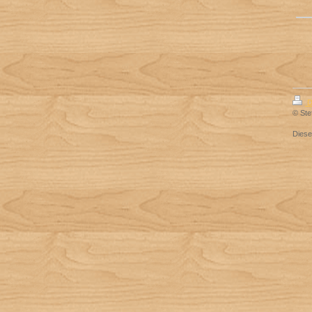
D
© Ste
Dies