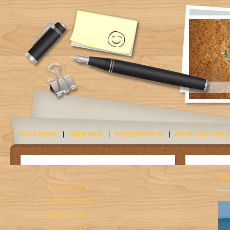
STARTSEITE
ÜBER MICH
REISEBERICHTE
POUR MES AMIS 
TA
VIETNAM 2016
MYANMAR 2015
NAMIBIA 2014
SIZILIEN 2013