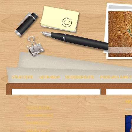
STARTSEITE
ÜBER MICH
REISEBERICHTE
POUR MES AMIS 
TA
VIETNAM 2016
MYANMAR 2015
NAMIBIA 2014
SIZILIEN 2013