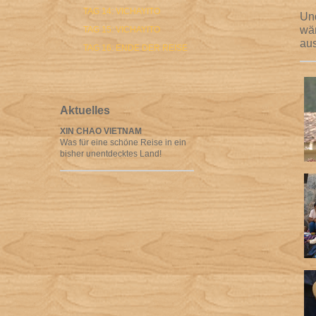
TAG 14: VICHAYITO
Und
wär
TAG 15: VICHAYITO
aus
TAG 16: ENDE DER REISE
Aktuelles
XIN CHAO VIETNAM
Was für eine schöne Reise in ein
bisher unentdecktes Land!