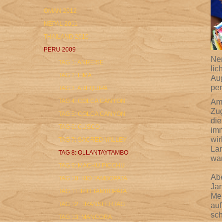
OMAN 2012
NEPAL 2011
THAILAND 2010
PERU 2009
Ner
TAG 1: ANREISE
lic
TAG 2: LIMA
Aug
pe
TAG 3: AREQUIPA
Am
TAG 4: COLCA CANYON
Zu
TAG 5: COLCA CANYON
die
TAG 6: CUSCO
imm
wir
TAG 7: SACRED VALLEY
Lan
TAG 8: OLLANTAYTAMBO
wan
TAG 9: MACHU PICCHU
Abe
TAG 10: RIO TAMBOPATA
Jan
TAG 11: RIO TAMBOPATA
Mee
TAG 12: TRANSFERTAG
auf
sc
TAG 13: MANCORA