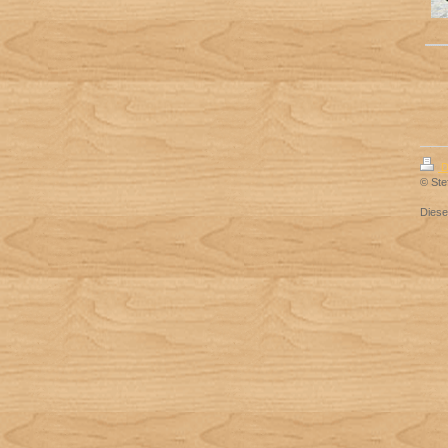
D
© Ste
Dies