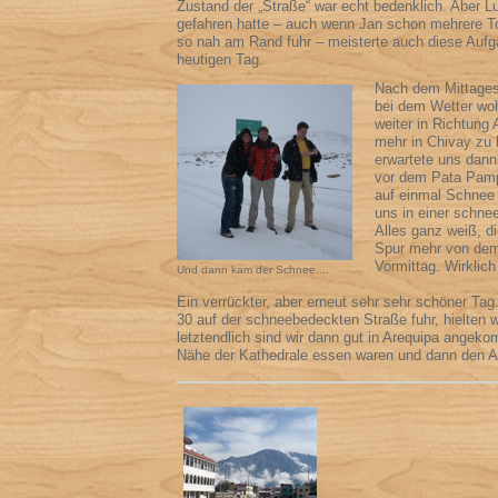
Zustand der „Straße“ war echt bedenklich. Aber Lu
gefahren hatte – auch wenn Jan schon mehrere T
so nah am Rand fuhr – meisterte auch diese Aufga
heutigen Tag.
Nach dem Mittages
bei dem Wetter wo
weiter in Richtung 
mehr in Chivay zu
erwartete uns dann
vor dem Pata Pam
auf einmal Schnee 
uns in einer schne
Alles ganz weiß, d
Spur mehr von de
Vormittag. Wirklic
Und dann kam der Schnee....
Ein verrückter, aber erneut sehr sehr schöner T
30 auf der schneebedeckten Straße fuhr, hielten wi
letztendlich sind wir dann gut in Arequipa angeko
Nähe der Kathedrale essen waren und dann den Ab