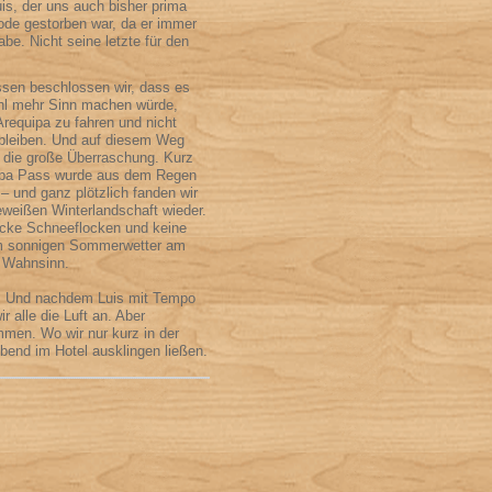
is, der uns auch bisher prima
ode gestorben war, da er immer
be. Nicht seine letzte für den
sen beschlossen wir, dass es
hl mehr Sinn machen würde,
Arequipa zu fahren und nicht
 bleiben. Und auf diesem Weg
 die große Überraschung. Kurz
pa Pass wurde aus dem Regen
– und ganz plötzlich fanden wir
eweißen Winterlandschaft wieder.
icke Schneeflocken und keine
m sonnigen Sommerwetter am
h Wahnsinn.
ag. Und nachdem Luis mit Tempo
r alle die Luft an. Aber
mmen. Wo wir nur kurz in der
end im Hotel ausklingen ließen.