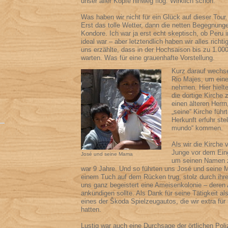
unser aller Köpfe hinweg flog. Wirklich schön.
Was haben wir nicht für ein Glück auf dieser Tour.
Erst das tolle Wetter, dann die netten Begegnung
Kondore. Ich war ja erst echt skeptisch, ob Peru i
ideal war – aber letztendlich haben wir alles rich
uns erzählte, dass in der Hochsaison bis zu 1.0
warten. Was für eine grauenhafte Vorstellung.
Kurz darauf wechse
Rio Majes, um ein
nehmen. Hier hielt
die dortige Kirche 
einen älteren Herrn
„seine“ Kirche führ
Herkunft erfuhr stel
mundo“ kommen.
Als wir die Kirche v
Junge vor dem Eing
José und seine Mama
um seinen Namen z
war 9 Jahre. Und so führten uns José und seine M
einem Tuch auf dem Rücken trug, stolz durch ihre
uns ganz begeistert eine Ameisenkolonie – dere
ankündigen sollte. Als Dank für seine Tätigkeit a
eines der Škoda Spielzeugautos, die wir extra 
hatten.
Lustig war auch eine Durchsage der örtlichen Poli