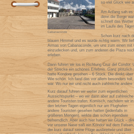
so viel Glück wie 
Am Anfang sah es n
denn die Berge war
schnell das Wetter 
im Laufe des Tages
Cabanaconde
Schon kurz nach de
blauen Himmel und es wurde richtig warm. Wir lie
Armas von Cabanaconde, um uns zum einen mit G
einzudecken und, um zum anderen die Plaza noc
erleben.
Dann fuhren wir los in Richtung Cruz del Condor. 
der Strecke ein schönes Erlebnis. Ganz plötzlich 
hatte Kondore gesehen – 6 Stück. Die direkt über
Wie schön. Ich fand das vor allem besonders toll
war. Wo nur wir und nicht auch zahlreiche andere 
Kurz darauf fuhren wir weiter zum eigentlichen
Aussichtspunkt – wo wir dann aber auf zahlreiche
andere Touristen trafen. Komisch, nachdem wir in
den letzten Tagen eigentlich nur am Flughafen
andere Touristen gesehen hatten (jedenfalls in
größeren Mengen), wirkte das schon irgendwie
befremdlich. Aber auch hier hatten wir Glück – dir
vor unserer Nase saß ein Kondor auf dem Felsen,
der kurz darauf seine Flüge ausbreitete und über