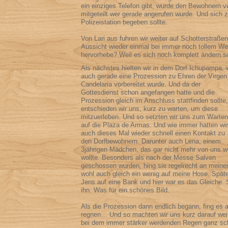
ein einziges Telefon gibt, wurde den Bewohnern v
mitgeteilt wer gerade angerufen wurde. Und sich 
Polizeistation begeben sollte.
Von Lari aus fuhren wir weiter auf Schotterstraßen
Aussicht wieder einmal bei immer noch tollem We
hervorhebe? Weil es sich noch komplett ändern so
Als nächstes hielten wir in dem Dorf Ichupampa, 
auch gerade eine Prozession zu Ehren der Virgen
Candelaria vorbereitet wurde. Und da der
Gottesdienst schon angefangen hatte und die
Prozession gleich im Anschluss stattfinden sollte,
entschieden wir uns, kurz zu warten, um diese
mitzuerleben. Und so setzten wir uns zum Warten
auf die Plaza de Armas. Und wie immer hatten wir
auch dieses Mal wieder schnell einen Kontakt zu
den Dorfbewohnern. Darunter auch Lena, einem
3jährigen Mädchen, das gar nicht mehr von uns 
wollte. Besonders als nach der Messe Salven
geschossen wurden, hing sie regelrecht an meine
wohl auch gleich ein wenig auf meine Hose. Späte
Jens auf eine Bank und hier war es das Gleiche. 
ihn. Was für ein schönes Bild.
Als die Prozession dann endlich begann, fing es 
regnen… Und so machten wir uns kurz darauf we
bei dem immer stärker werdenden Regen ganz sch