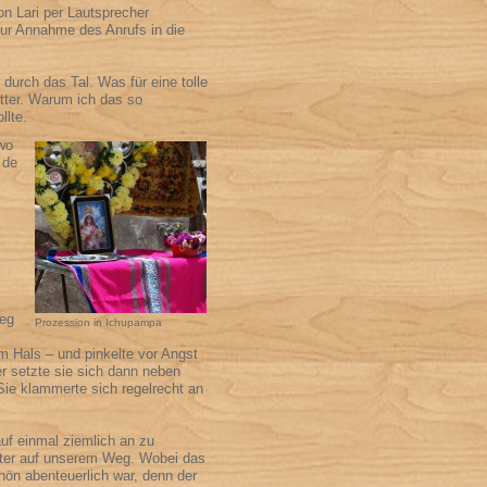
on Lari per Lautsprecher
zur Annahme des Anrufs in die
 durch das Tal. Was für eine tolle
tter. Warum ich das so
llte.
wo
 de
weg
Prozession in Ichupampa
m Hals – und pinkelte vor Angst
r setzte sie sich dann neben
Sie klammerte sich regelrecht an
auf einmal ziemlich an zu
iter auf unserem Weg. Wobei das
ön abenteuerlich war, denn der