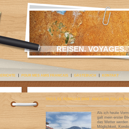
REISEN. VOYAGES. 
BERICHTE
POUR MES AMIS FRANCAIS
GÄSTEBUCH
KONTAKT
TAG 5, 02. FEBRUAR 2009 - NOCH EIN TOLLER 
Als ich heute Vorm
galt mein erster B
das Wetter werden 
Möglichkeit, Kondo