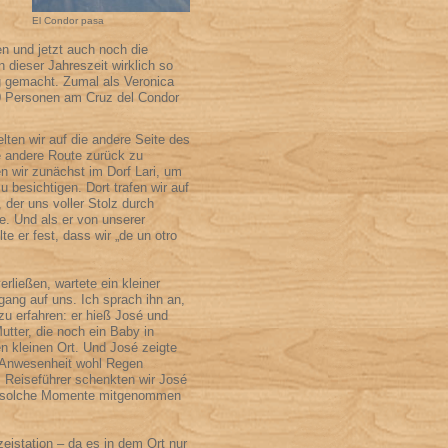
El Condor pasa
en und jetzt auch noch die
n dieser Jahreszeit wirklich so
tig gemacht. Zumal als Veronica
00 Personen am Cruz del Condor
lten wir auf die andere Seite des
e andere Route zurück zu
en wir zunächst im Dorf Lari, um
zu besichtigen. Dort trafen wir auf
, der uns voller Stolz durch
te. Und als er von unserer
lte er fest, dass wir „de un otro
erließen, wartete ein kleiner
ang auf uns. Ich sprach ihn an,
u erfahren: er hieß José und
utter, die noch ein Baby in
n kleinen Ort. Und José zeigte
n Anwesenheit wohl Regen
ls Reiseführer schenkten wir José
für solche Momente mitgenommen
zeistation – da es in dem Ort nur