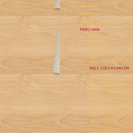
OMAN 2012
NEPAL 2011
THAILAND 2010
PERU 2009
TAG 1: ANREISE
TAG 2: LIMA
TAG 3: AREQUIPA
TAG 4: COLCA CANYON
TAG 5: COLCA CANYON
TAG 6: CUSCO
TAG 7: SACRED VALLEY
TAG 8: OLLANTAYTAMBO
TAG 9: MACHU PICCHU
TAG 10: RIO TAMBOPATA
TAG 11: RIO TAMBOPATA
TAG 12: TRANSFERTAG
TAG 13: MANCORA