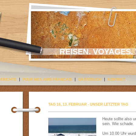
REISEN. VOYAGES. 
BERICHTE
POUR MES AMIS FRANCAIS
GÄSTEBUCH
KONTAKT
TAG 16, 13. FEBRUAR - UNSER LETZTER TAG
Heute sollte also u
sein. Wie schade.
Um 10.00 Uhr wurd