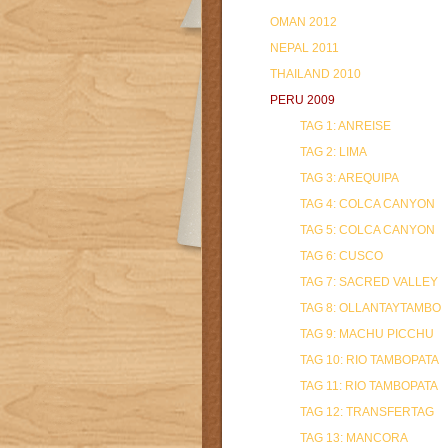
OMAN 2012
NEPAL 2011
THAILAND 2010
PERU 2009
TAG 1: ANREISE
TAG 2: LIMA
TAG 3: AREQUIPA
TAG 4: COLCA CANYON
TAG 5: COLCA CANYON
TAG 6: CUSCO
TAG 7: SACRED VALLEY
TAG 8: OLLANTAYTAMBO
TAG 9: MACHU PICCHU
TAG 10: RIO TAMBOPATA
TAG 11: RIO TAMBOPATA
TAG 12: TRANSFERTAG
TAG 13: MANCORA