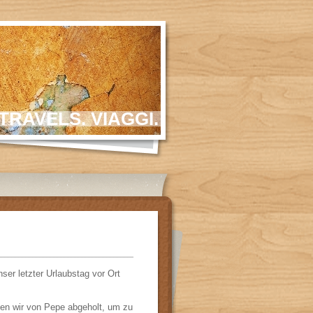
TRAVELS. VIAGGI.
nser letzter Urlaubstag vor Ort
en wir von Pepe abgeholt, um zu