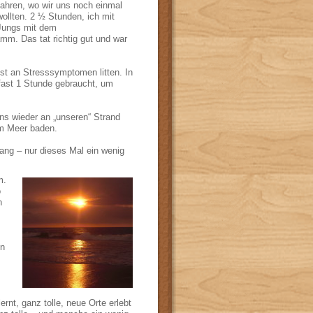
fahren, wo wir uns noch einmal
ollten. 2 ½ Stunden, ich mit
Jungs mit dem
m. Das tat richtig gut und war
nst an Stresssymptomen litten. In
r fast 1 Stunde gebraucht, um
s wieder an „unseren“ Strand
im Meer baden.
lang – nur dieses Mal ein wenig
m.
o
h
ön
nt, ganz tolle, neue Orte erlebt