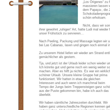
„Los Origenes“ zu 
massieren lassen w
dem Papaya-, die 
Schokoladenprogram
schön erholsam.
Nicht, dass wir so
ihrer gewohnt „ruhigen“ Art, hatte Ludi mal wiede
unser Frühstück zu servieren…
Nach Peeling, Packung und Massage legten wir un
bei Las Cabanas, lasen und gingen noch einmal 
Zu unserem Hotel liefen wir wieder am Strand ent
gemächlicher als gestern.
Tja, und jetzt ist der Urlaub leider schon wieder u
Ich könnte gut und gerne noch ein wenig weiter s
machen. Aber es hilft ja nichts. Es war ein wirklic
schöner Urlaub. Unsere kleine Gruppe hat prima
funktioniert. Wir hatten in etwa die gleichen
Interessen und auch wenn ich manchmal beim
Tempo der Jungs beim Treppensteigen ganz sch
aus der Puste gekommen bin, habe ich auch das
überlebt.
Wir haben sämtliche Jahreszeiten durchlebt. Wir
haben ganz unterschiedliche Regionen kennen geler