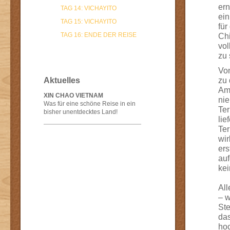
ern
TAG 14: VICHAYITO
ein
TAG 15: VICHAYITO
für
TAG 16: ENDE DER REISE
Chi
vol
zu 
Von
zu 
Aktuelles
Amp
XIN CHAO VIETNAM
nie
Was für eine schöne Reise in ein
Ter
bisher unentdecktes Land!
lie
Ter
wir
ers
auf
kei
All
– w
Ste
das
hoc