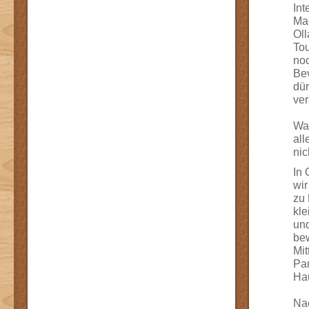
Int
Mac
Oll
To
noc
Bev
dür
ver
Was
all
nic
In
wir
zu 
kle
un
be
Mit
Pan
Hau
Na