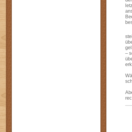
let
ans
Bed
bes
ste
übe
gel
– s
übe
er
Wäh
sch
Abe
rec