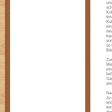
uns
sch
Ku
tri
Kuh
ein
neu
tra
von
so 
Bil
Zur
Wec
ein
lie
Sän
amü
Nac
zu 
wic
kon
der