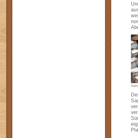
Un
au
wei
nor
Abe
Sali
Der
Sag
ver
ver
Süd
eig
Pla