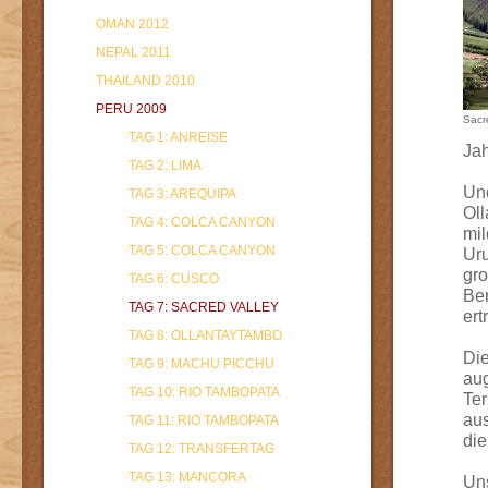
OMAN 2012
NEPAL 2011
THAILAND 2010
PERU 2009
Sacr
TAG 1: ANREISE
Jah
TAG 2: LIMA
Und
TAG 3: AREQUIPA
Ol
TAG 4: COLCA CANYON
mil
TAG 5: COLCA CANYON
Uru
gro
TAG 6: CUSCO
Ber
TAG 7: SACRED VALLEY
ert
TAG 8: OLLANTAYTAMBO
Die
TAG 9: MACHU PICCHU
aug
TAG 10: RIO TAMBOPATA
Ter
aus
TAG 11: RIO TAMBOPATA
die
TAG 12: TRANSFERTAG
TAG 13: MANCORA
Uns