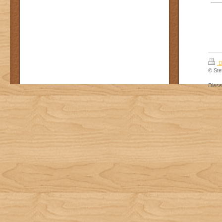
D
© Ste
Dies