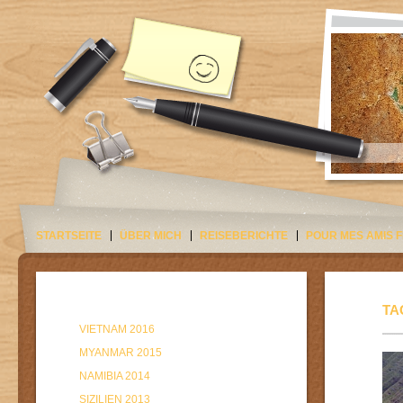
STARTSEITE
ÜBER MICH
REISEBERICHTE
POUR MES AMIS 
TA
VIETNAM 2016
MYANMAR 2015
NAMIBIA 2014
SIZILIEN 2013